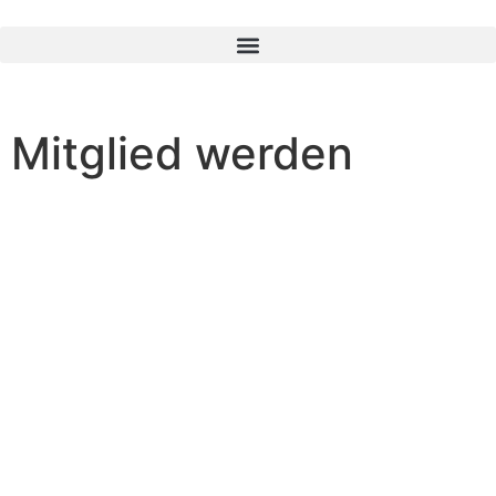
Mitglied werden
Impressum
© 2025 Barfüßer Kulturverein e.V. –
Webseitengestaltung durch
Domschke Webdesign